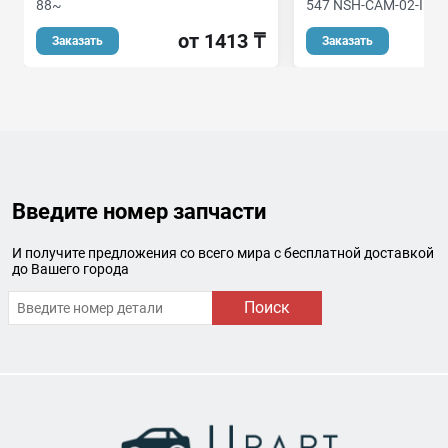
88~
547 NSH-CAM-02-IP20
от 1413 ₸
о
Заказать
Заказать
Введите номер запчасти
И получите предложения со всего мира с бесплатной доставкой
до Вашего города
Поиск