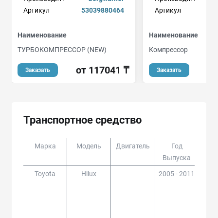
Артикул
53039880464
Артикул
Наименование
Наименование
ТУРБОКОМПРЕССОР (NEW)
Компрессор
от 117041 ₸
от
Заказать
Заказать
Транспортное средство
Марка
Модель
Двигатель
Год
Доп
Выпуска
Toyota
Hilux
2005 - 2011
GGN1
5,KU
3#,L
5,35