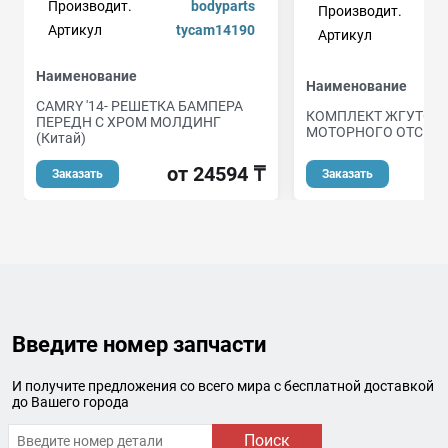
Производит.
bodyparts
Производит.
Артикул
tycam14190
Артикул
Наименование
Наименование
CAMRY '14- РЕШЕТКА БАМПЕРА
КОМПЛЕКТ ЖГУТОВ
ПЕРЕДН С ХРОМ МОЛДИНГ
МОТОРНОГО ОТСЕКА
(Китай)
от
от 24594 ₸
Заказать
Заказать
Введите номер запчасти
И получите предложения со всего мира с бесплатной доставкой
до Вашего города
Поиск