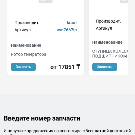
Производит.
Производит.
krauf
Артикул
Артикул
avn7667lp
Наименование
Наименование
СТУПИЦА КОЛЕСА С
Ротор генератора
ПОДШИПНИКОМ В С
от 17851 ₸
от
Заказать
Заказать
Введите номер запчасти
И получите предложения со всего мира с бесплатной доставкой