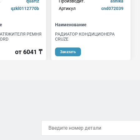
.
quartz
Производит.
ashika
qzkl0112770b
Артикул
cnd072039
е
Наименование
НАТЯЖИТЕЛЯ РЕМНЯ
РАДИАТОР КОНДИЦИОНЕРА
FORD
CRUZE
от 6041 ₸
Заказать