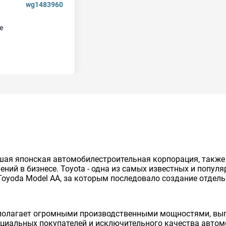
wg1483960
е
нейшая японская автомобилестроительная корпорация, так
ий в бизнесе. Toyota - одна из самых известных и попул
Toyoda Model AA, за которым последовало создание отдельно
сполагает огромными производственными мощностями, вып
енциальных покупателей и исключительного качества авто