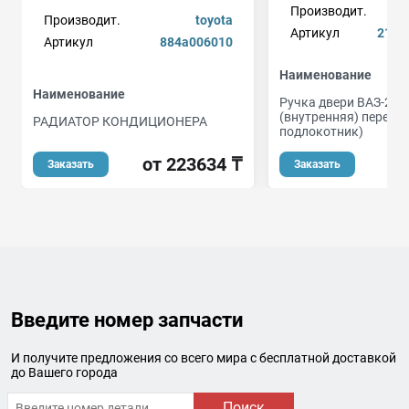
Производит.
Производит.
toyota
Артикул
2170
Артикул
884a006010
Наименование
Наименование
Ручка двери ВАЗ-217
(внутренняя) передня
РАДИАТОР КОНДИЦИОНЕРА
подлокотник)
от 223634 ₸
Заказать
Заказать
Введите номер запчасти
И получите предложения со всего мира с бесплатной доставкой
до Вашего города
Поиск