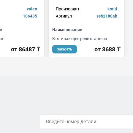
.
valeo
Производит.
krauf
186485
Артикул
ssb2188ab
е
Наименование
ск
Втягивающее реле стартера
от 86487 ₸
от 8688 ₸
Заказать