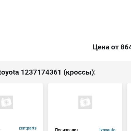
Цена от 86
toyota 1237174361 (кроссы):
.
zentparts
Производит.
lynxauto