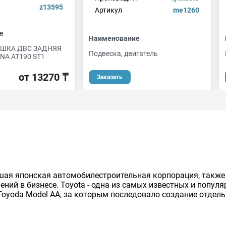
z13595
Артикул
me1260
е
Наименование
УШКА ДВС ЗАДНЯЯ
Подвеска, двигатель
NA AT190 ST1
от 13270 ₸
Заказать
нейшая японская автомобилестроительная корпорация, так
ий в бизнесе. Toyota - одна из самых известных и попул
Toyoda Model AA, за которым последовало создание отдельно