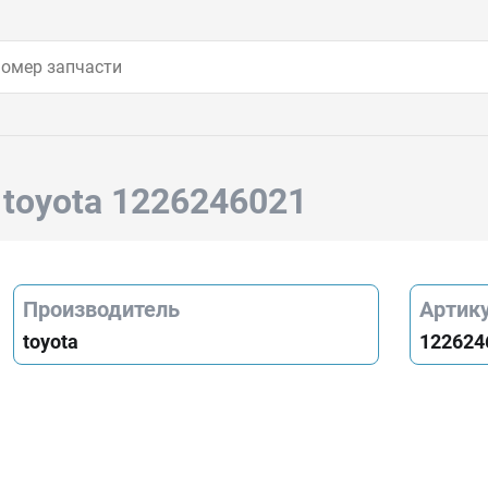
Й
toyota 1226246021
Производитель
Артик
toyota
122624