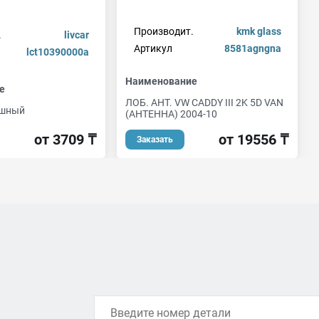
Производит.
kmk glass
.
livcar
Артикул
8581agngna
lct10390000a
Наименование
е
ЛОБ. АНТ. VW CADDY III 2K 5D VAN
ушный
(АНТЕННА) 2004-10
от 3709 ₸
от 19556 ₸
Заказать