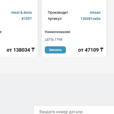
.
meat & doria
Производит.
nissan
81597
Артикул
130281ca0a
е
Наименование
ЦЕПЬ ГРМ
от 138034 ₸
от 47109 ₸
Заказать