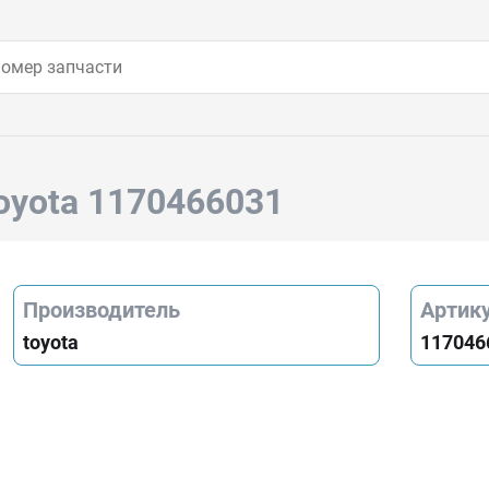
oyota 1170466031
Производитель
Артик
toyota
117046