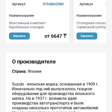
Артикул
0704jb625kit
Артикул
xoe
Наименование
Наименование
Монтажный комплект
Стопорная плоская ш
барабанных колодок
тормозной суппорт
от 6647 ₸
Заказать
Заказать
О производителе
Страна:
Япония
Suzuki - японская марка, основанная в 1909 г.
Изначально под ней выпускалось ткацкое
оборудование для производства японского
шелка. Но в 1937 г. возникла идея
производства автотранспорта и были
созданы несколько прототипов автомобилей.