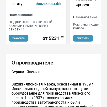
Артикул
dac28580044kit
Артикул
Наименование
Наименование
ПОДШИПНИК СТУПИЧНЫЙ
Комплект подшипник
ЗАДНИЙ РЕМКОМПЛЕКТ
колеса
28X58X44
о
от 5231 ₸
Заказать
Заказать
О производителе
Страна:
Япония
Suzuki - японская марка, основанная в 1909 г.
Изначально под ней выпускалось ткацкое
оборудование для производства японского
шелка. Но в 1937 г. возникла идея
производства автотранспорта и были
созданы несколько прототипов автомобилей.