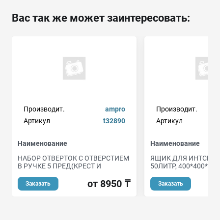
Вас так же может заинтересовать:
Производит.
ampro
Производит.
Артикул
t32890
Артикул
Наименование
Наименование
НАБОР ОТВЕРТОК C ОТВЕРСТИЕМ
ЯЩИК ДЛЯ ИНТСРУ
В РУЧКЕ 5 ПРЕД(КРЕСТ И
50ЛИТР, 400*400*400
от 8950 ₸
о
Заказать
Заказать