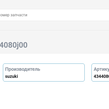
44080j00
Производитель
Артик
suzuki
434408