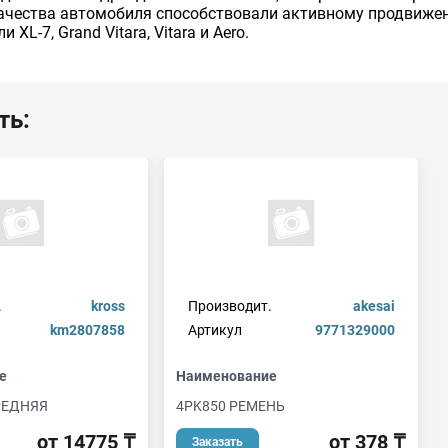
ачества автомобиля способствовали активному продвижен
L-7, Grand Vitara, Vitara и Aero.
ть:
.
kross
Производит.
akesai
km2807858
Артикул
9771329000
е
Наименование
РЕДНЯЯ
4PK850 РЕМЕНЬ
от 14775 ₸
от 378 ₸
Заказать