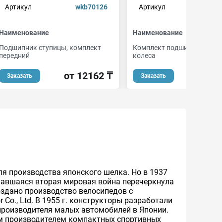
Артикул
wkb70126
Артикул
fr
Наименование
Наименование
Подшипник ступицы, комплект
Комплект подшипника сту
передний
колеса
от 12162 ₸
от 2
Заказать
Заказать
ля производства японского шелка. Но в 1937
ачавшаяся вторая мировая война перечеркнула
создано производство велосипедов с
Co., Ltd. В 1955 г. конструкторы разработали
 производителя малых автомобилей в Японии.
ым производителем компактных спортивных