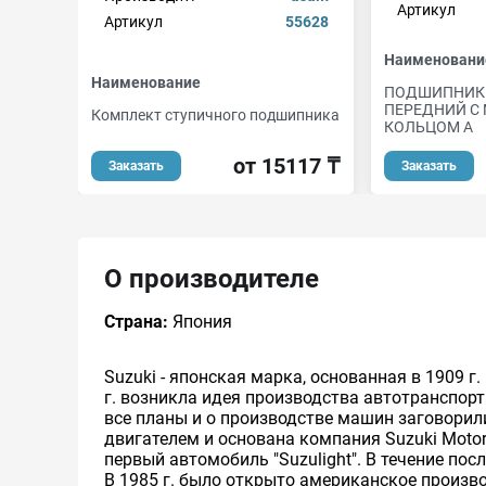
Артикул
Артикул
55628
Наименовани
Наименование
ПОДШИПНИК
ПЕРЕДНИЙ С
Комплект ступичного подшипника
КОЛЬЦОМ А
от 15117 ₸
Заказать
Заказать
О производителе
Страна:
Япония
Suzuki - японская марка, основанная в 1909 
г. возникла идея производства автотранспор
все планы и о производстве машин заговорили 
двигателем и основана компания Suzuki Motor 
первый автомобиль "Suzulight". В течение п
В 1985 г. было открыто американское произ