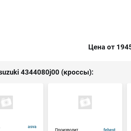
Цена от 194
suzuki 4344080j00 (кроссы):
.
asva
Производит.
febest