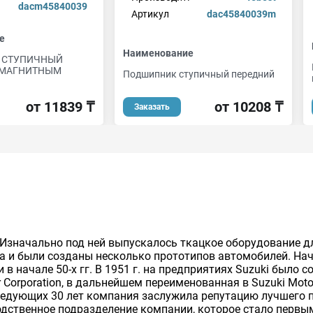
dacm45840039
Артикул
dac45840039m
е
Наименование
 СТУПИЧНЫЙ
 МАГНИТНЫМ
Подшипник ступичный передний
от 10208 ₸
от 11839 ₸
Заказать
г. Изначально под ней выпускалось ткацкое оборудование д
та и были созданы несколько прототипов автомобилей. Н
в начале 50-х гг. В 1951 г. на предприятиях Suzuki было 
Corporation, в дальнейшем переименованная в Suzuki Motor 
оследующих 30 лет компания заслужила репутацию лучшего
водственное подразделение компании, которое стало перв