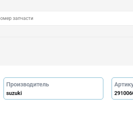
Производитель
Артик
suzuki
291006