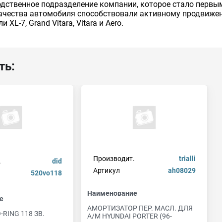
водственное подразделение компании, которое стало перв
ачества автомобиля способствовали активному продвижен
L-7, Grand Vitara, Vitara и Aero.
ть:
Производит.
trialli
.
did
Артикул
ah08029
520vo118
Наименование
е
АМОРТИЗАТОР ПЕР. МАСЛ. ДЛЯ
-RING 118 ЗВ.
А/М HYUNDAI PORTER (96-