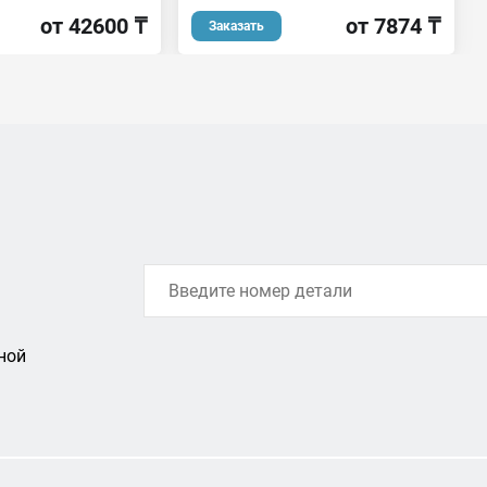
от 42600 ₸
от 7874 ₸
Заказать
ной