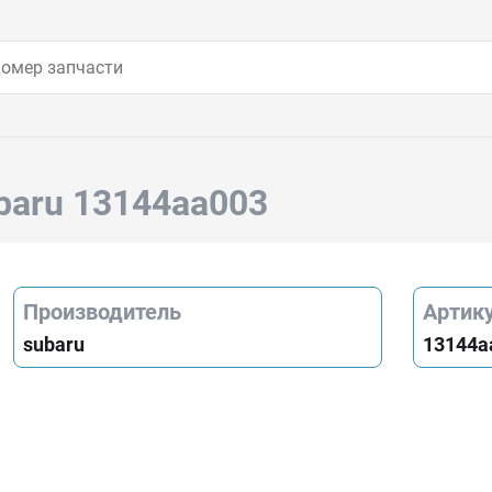
baru 13144aa003
Производитель
Артик
subaru
13144a