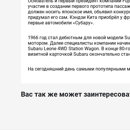
Основатель и первый президент компании Fuji
участие в создании первого прототипа пассаж
должен носить японское имя, обьявил конкурс 
придумал его сам. Кэндзи Кита приобрёл у фр
первые автомобили «Субару».
1966 год стал дебютным для новой модели S
мотором. Далее специалисты компании начина
Subaru Leone 4WD Station Wagon. В конце 80-
визитной карточкой Subaru окончательно ста
На сегодняшний день самыми популярными моде
Вас так же может заинтересова