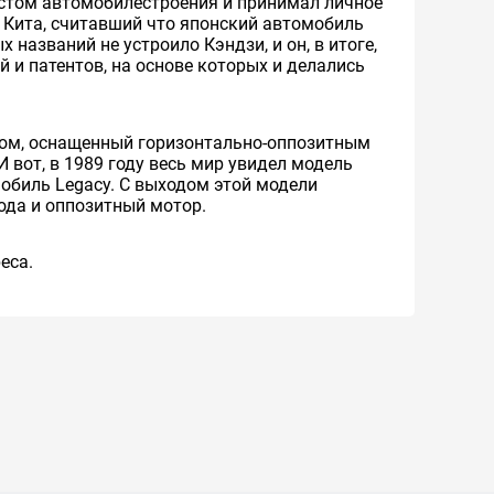
иастом автомобилестроения и принимал личное
, Кита, считавший что японский автомобиль
 названий не устроило Кэндзи, и он, в итоге,
 и патентов, на основе которых и делались
дом, оснащенный горизонтально-оппозитным
вот, в 1989 году весь мир увидел модель
мобиль Legacy. С выходом этой модели
ода и оппозитный мотор.
eca.