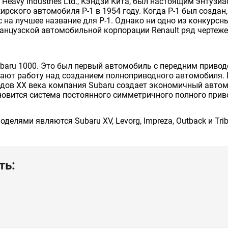
 Heavy Industries Ltd., Кэндзи Кита, был настоящим энтуз
ирского автомобиля Р-1 в 1954 году. Когда P-1 был создан
на лучшее название для P-1. Однако ни одно из конкурсных
анцузской автомобильной корпорации Renault ряд чертежей
ubaru 1000. Это был первый автомобиль с передним приво
ют работу над созданием полноприводного автомобиля. И 
годов XX века компания Subaru создает экономичный авто
новится система постоянного симметричного полного прив
лями являются Subaru XV, Levorg, Impreza, Outback и Trib
ть: