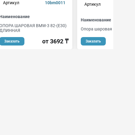
Артикул
10bm0011
Артикул
10b
Наименование
Наименование
ОПОРА ШАРОВАЯ BMW-3 82-(E30)
Опора шаровая
ДЛИННАЯ
от 
от 3692 ₸
Заказать
Заказать