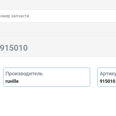
e 915010
Производитель
Артик
ruville
915010