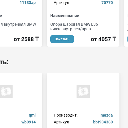
11133ap
Артикул
70770
е
Наименование
ая внутренняя BMW
Опора шаровая BMW E36
нижн.внутр.лев/прав.
от 2588 ₸
от 4057 ₸
Заказать
ть:
.
qml
Производит.
mazda
wb0914
Артикул
bbt934380