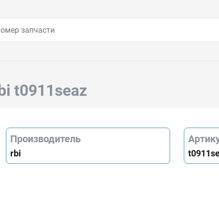
bi t0911seaz
Производитель
Артик
rbi
t0911s