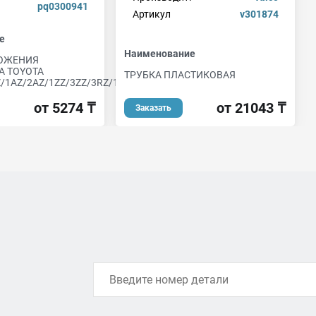
pq0300941
Артикул
v301874
е
Наименование
ОЖЕНИЯ
А TOYOTA
ТРУБКА ПЛАСТИКОВАЯ
/1AZ/2AZ/1ZZ/3ZZ/3RZ/1GFE
от 21043 ₸
от 5274 ₸
Заказать