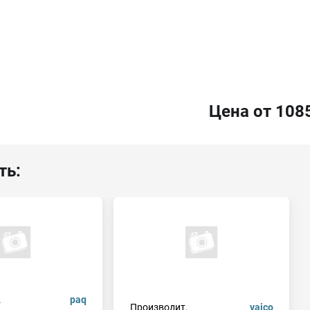
Цена от 108
ть:
.
paq
Производит.
vaico