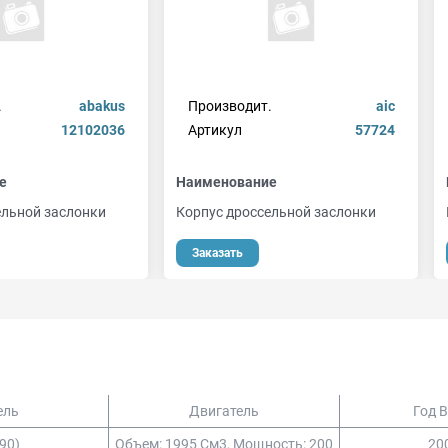
.
abakus
Производит.
aic
12102036
Артикул
57724
е
Наименование
ельной заслонки
Корпус дроссельной заслонки
Заказать
ель
Двигатель
Год 
e90)
Объем: 1995 См3, Мощность: 200
200