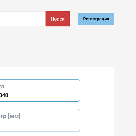
Поиск
Регистрация
ул
040
тр [мм]