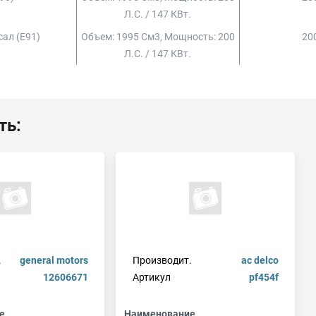
Л.с. / 147 КВт.
сал (e91)
Объем: 1995 См3, Мощность: 200
200
Л.с. / 147 КВт.
ть:
.
general motors
Производит.
ac delco
12606671
Артикул
pf454f
е
Наименование