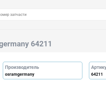
germany 64211
Производитель
Артик
osramgermany
64211