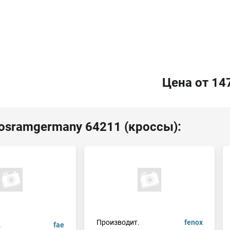
Цена от 14
 osramgermany 64211 (кроссы):
Производит.
fenox
.
fae