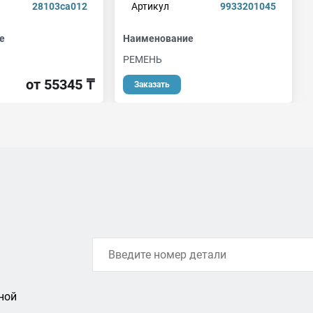
28103ca012
Артикул
9933201045
е
Наименование
РЕМЕНЬ
от 55345 ₸
Заказать
ной