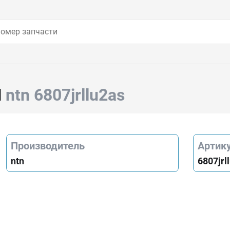
Й
ntn 6807jrllu2as
Производитель
Артик
ntn
6807jrl