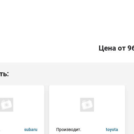
Цена от 9
ть:
.
subaru
Производит.
toyota