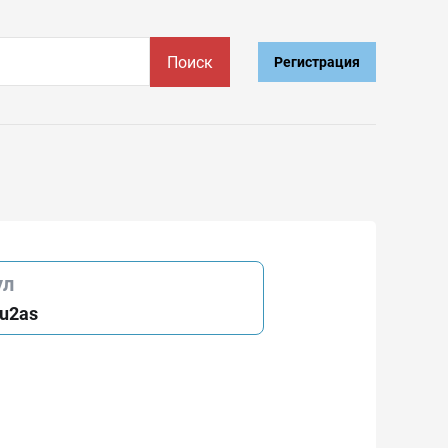
Поиск
Регистрация
ул
lu2as