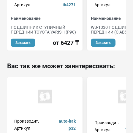
Артикул
ib4271
Артикул
Наименование
Наименование
ПОДШИПНИК СТУПИЧНЫЙ
WB-1330 ПОДШИПН
ПЕРЕДНИЙ TOYOTA YARIS II (P90)
ПЕРЕДНИЙ (С ABS, 3
от 6427 ₸
о
Заказать
Заказать
Вас так же может заинтересовать:
Производит.
auto-hak
Производит.
Артикул
p32
Артикул
111