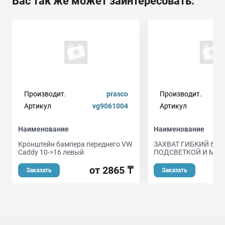
Вас так же может заинтересовать:
Производит.
prasco
Производит.
д
Артикул
vg9061004
Артикул
Наименование
Наименование
Кронштейн бампера переднего VW
ЗАХВАТ ГИБКИЙ 600 
Caddy 10->16 левый
ПОДСВЕТКОЙ И МАГ
от 2865 ₸
Заказать
Заказать