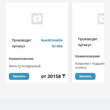
Производит.
Производит.
knecht/mahle
Артикул
Артикул
lx1606
Наименование
Наименование
Комплект подшипник
Фильтр воздушный
колеса
от 30158 ₸
о
Заказать
Заказать