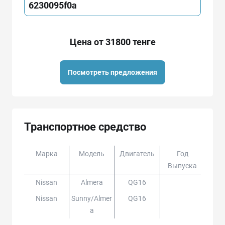
6230095f0a
Цена от 31800 тенге
Посмотреть предложения
Транспортное средство
Марка
Модель
Двигатель
Год
Доп
Выпуска
Nissan
Almera
QG16
Nissan
Sunny/almer
QG16
A