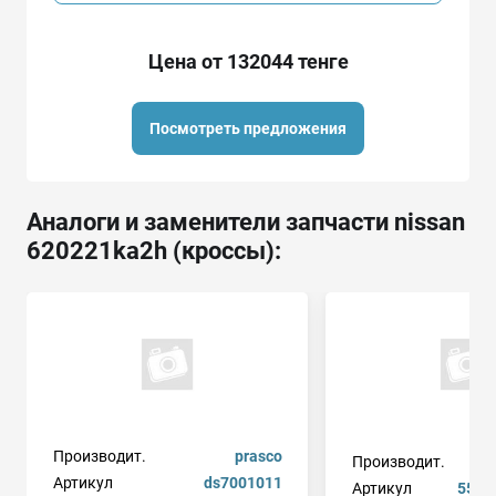
Цена от 132044 тенге
Посмотреть предложения
Аналоги и заменители запчасти nissan
620221ka2h (кроссы):
Производит.
prasco
Производит.
Артикул
ds7001011
Артикул
5510