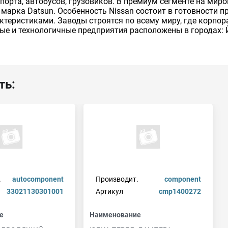
порта, автобусов, грузовиков. В премиум сегменте на ми
е марка Datsun. Особенность Nissan состоит в готовности
актеристиками. Заводы строятся по всему миру, где корпо
ые и технологичные предприятия расположены в городах: 
ть:
.
autocomponent
Производит.
component
33021130301001
Артикул
cmp1400272
е
Наименование