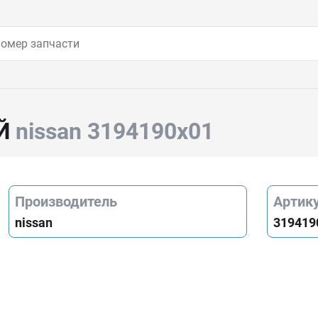
Й
nissan 3194190x01
Производитель
Артик
nissan
319419