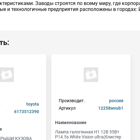
актеристиками. Заводы строятся по всему миру, где корпо
ые и технологичные предприятия расположены в городах: 
ть:
Производит.
россия
.
toyota
Артикул
12258wvub1
6173512390
Наименование
е
Лампа галогенная H1 12В 55Вт
P14.5s White Vision ultra(блистер
КРЫШИ КУЗОВА