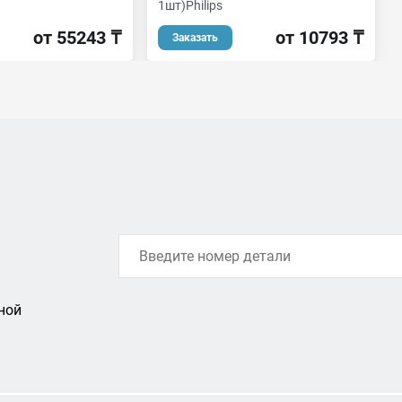
1шт)Philips
от 55243 ₸
от 10793 ₸
Заказать
ной