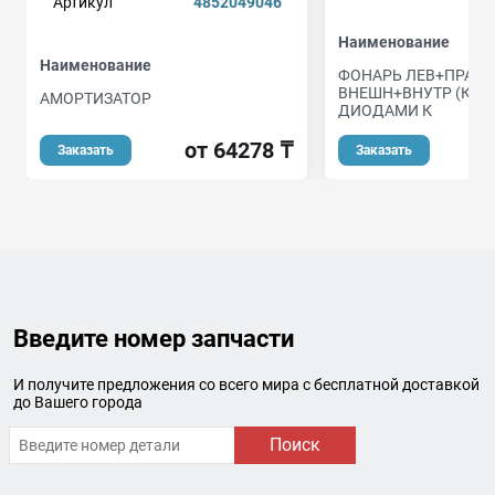
Артикул
4852049046
Наименование
Наименование
ФОНАРЬ ЛЕВ+ПРАВ
ВНЕШН+ВНУТР (КОМ
АМОРТИЗАТОР
ДИОДАМИ К
от 64278 ₸
о
Заказать
Заказать
Введите номер запчасти
И получите предложения со всего мира с бесплатной доставкой
до Вашего города
Поиск