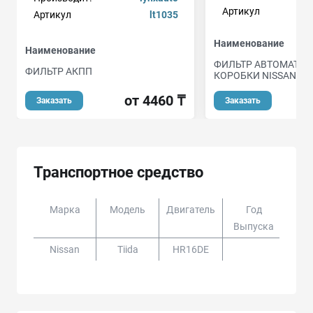
Артикул
Артикул
lt1035
Наименование
Наименование
ФИЛЬТР АВТОМАТИ
ФИЛЬТР АКПП
КОРОБКИ NISSAN
от 4460 ₸
Заказать
Заказать
Транспортное средство
Марка
Модель
Двигатель
Год
Доп
Выпуска
Nissan
Tiida
HR16DE