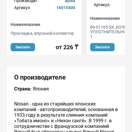
Производит.
ajusa
Артикул
Артикул
16015400
Наименование
Наименование
89-01165-SX_КОЛЬЦ
УПЛОТНИТЕЛЬНОЕ! 19
Прокладка, впускной коллектор
1
от 226 ₸
Заказать
Заказать
О производителе
Страна:
Япония
Nissan - одна из старейших японских
компаний - автопроизводителей, основанная в
1933 году в результате слияния компаний
«Тобата имоно» и «Нихон сангё». В 1999 г. в
сотрудничестве с французcкой компанией
Renault был образован альянс Renault-Nissan.