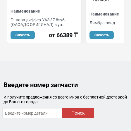
Наименование
Наименование
Гл.пара диффер.УАЗ 37 8зуб.
Лямбда-зонд
(ОАОАДС ОРИГИНАЛ) в уп.
о
от 66389 ₸
Заказать
Заказать
Введите номер запчасти
И получите предложения со всего мира с бесплатной доставкой
до Вашего города
Поиск