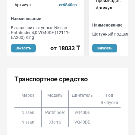
Производит.
Артикул
cr6840cp
Артикул
Наименование
Наименование
Вкладыши шатунные Nissan
Pathfinder 4,0 VQ40DE (12111-
Шатунный подшипни
EA200) King
от 18033 ₸
Заказать
Заказать
Транспортное средство
Марка
Модель
Двигатель
Год
Доп
Выпуска
Nissan
Pathfinder
VQ40DE
Nissan
Xterra
VQ40DE