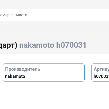
дарт)
nakamoto h070031
Производитель
Артик
nakamoto
h07003