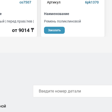
co7507
Артикул
6pk1370
е
Наименование
 | перед прав/лев |
Ремень поликлиновой
от 9014 ₸
Заказать
ной