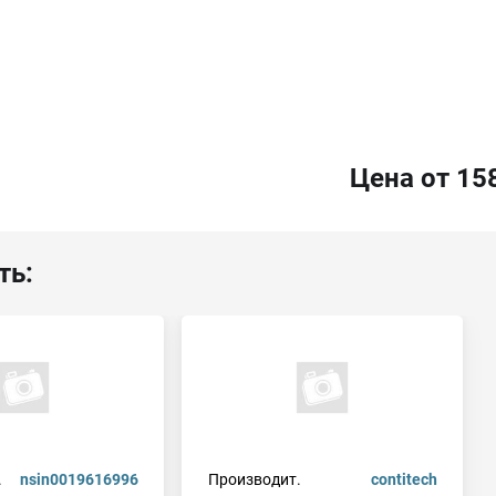
Цена от 15
ть:
.
nsin0019616996
Производит.
contitech