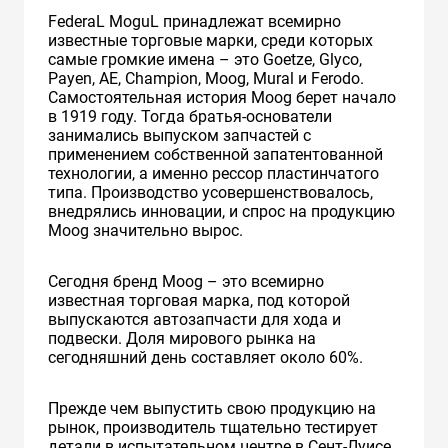
FederaL MoguL принадлежат всемирно
известные торговые марки, среди которых
самые громкие имена – это Goetzе, Glycо,
Payеn, АЕ, Champiоn, Moog, Mural и Ferodо.
Самостоятельная история Moog берет начало
в 1919 году. Тогда братья-основатели
занимались выпуском запчастей с
применением собственной запатентованной
технологии, а именно рессор пластинчатого
типа. Производство усовершенствовалось,
внедрялись инновации, и спрос на продукцию
Moog значительно вырос.
Сегодня бренд Moog – это всемирно
известная торговая марка, под которой
выпускаются автозапчасти для хода и
подвески. Доля мирового рынка на
сегодняшний день составляет около 60%.
Прежде чем выпустить свою продукцию на
рынок, производитель тщательно тестирует
детали в испытательном центре в Сент-Луисе.