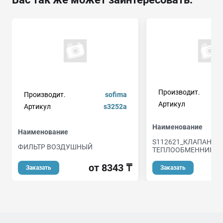
Производит.
Производит.
sofima
Артикул
Артикул
s3252a
Наименование
Наименование
S112621_КЛАПАН М
ФИЛЬТР ВОЗДУШНЫЙ
ТЕПЛООБМЕННИКА К
от 8343 ₸
о
Заказать
Заказать