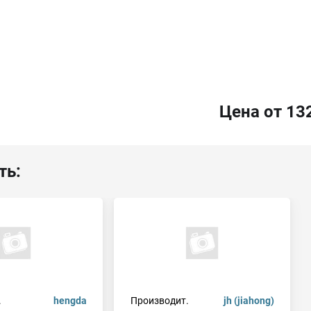
Цена от 13
ть:
.
hengda
Производит.
jh (jiahong)