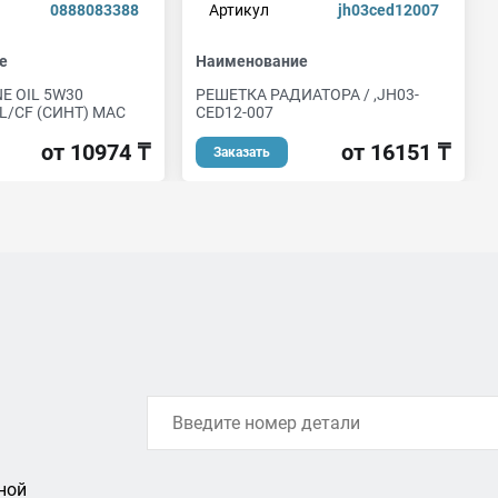
0888083388
Артикул
jh03ced12007
е
Наименование
E OIL 5W30
РЕШЕТКА РАДИАТОРА / ,JH03-
L/CF (СИНТ) МАС
CED12-007
от 10974 ₸
от 16151 ₸
Заказать
ной