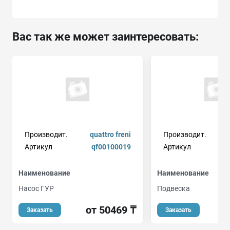
Вас так же может заинтересовать:
Производит.
quattro freni
Производит.
Артикул
qf00100019
Артикул
Наименование
Наименование
Насос ГУР
Подвеска
от 50469 ₸
о
Заказать
Заказать