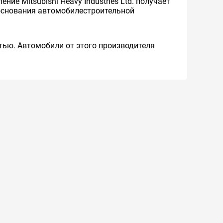
ие Mitsubishi Heavy Industries Ltd. получает
м основания автомобилестроительной
тью. Автомобили от этого производителя