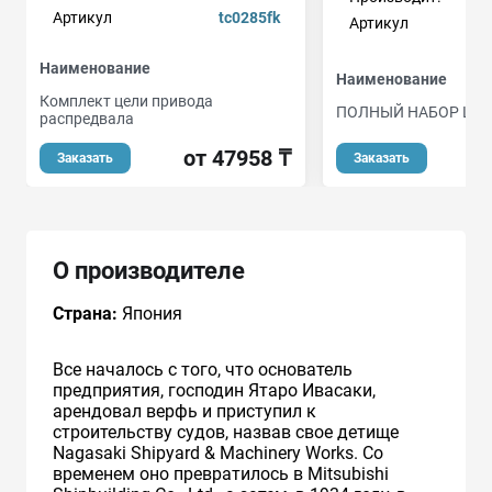
Артикул
tc0285fk
Артикул
Наименование
Наименование
Комплект цели привода
ПОЛНЫЙ НАБОР ЦЕП
распредвала
от
от 47958 ₸
Заказать
Заказать
О производителе
Страна:
Япония
Все началось с того, что основатель
предприятия, господин Ятаро Ивасаки,
арендовал верфь и приступил к
строительству судов, назвав свое детище
Nagasaki Shipyard & Machinery Works. Со
временем оно превратилось в Mitsubishi