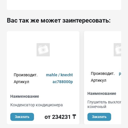
Вас так же может заинтересовать:
Производит.
peuge
Производит.
mahle / knecht
Артикул
Артикул
ac788000p
Наименование
Наименование
Глушитель выхлопны
Конденсатор кондиционера
конечный
от 234231 ₸
от
Заказать
Заказать