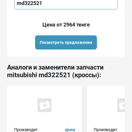
md322521
Цена от 2964 тенге
Посмотреть предложения
Аналоги и заменители запчасти
mitsubishi md322521 (кроссы):
Производит.
ajusa
Производит.
w