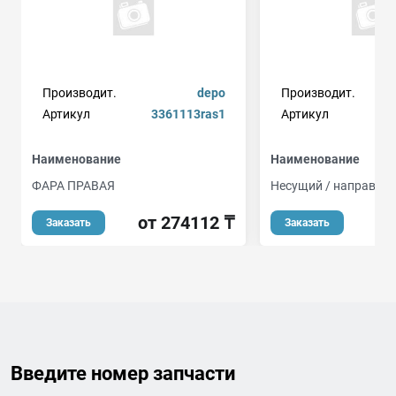
Производит.
depo
Производит.
qu
Артикул
3361113ras1
Артикул
Наименование
Наименование
ФАРА ПРАВАЯ
Несущий / направля
от 274112 ₸
Заказать
Заказать
Введите номер запчасти