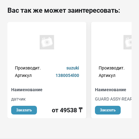
Вас так же может заинтересовать:
Производит.
suzuki
Производит.
Артикул
1380054l00
Артикул
Наименование
Наименование
датчик
GUARD ASSY-REAR W
от 49538 ₸
о
Заказать
Заказать