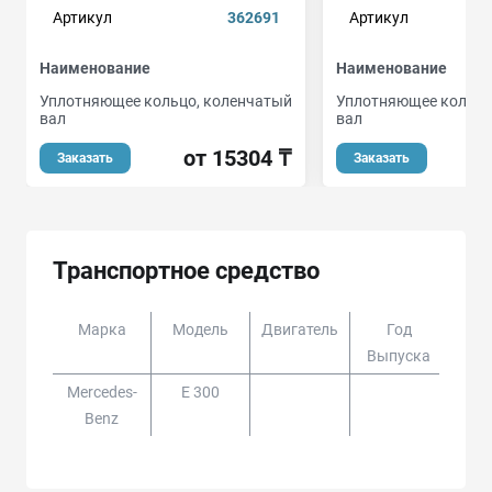
Артикул
362691
Артикул
Наименование
Наименование
Уплотняющее кольцо, коленчатый
Уплотняющее кольцо
вал
вал
от 15304 ₸
Заказать
Заказать
Транспортное средство
Марка
Модель
Двигатель
Год
Доп
Выпуска
Mercedes-
E 300
СЕ
Benz