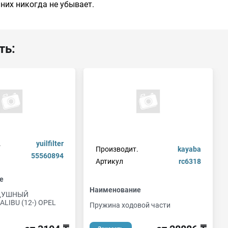
 них никогда не убывает.
ть:
.
yuilfilter
Производит.
kayaba
55560894
Артикул
rc6318
е
Наименование
ДУШНЫЙ
LIBU (12-) OPEL
Пружина ходовой части