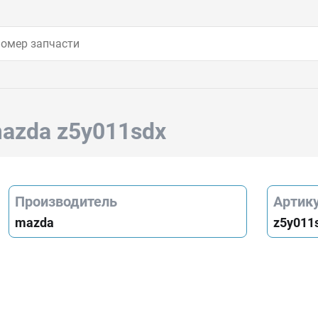
azda z5y011sdx
Производитель
Артик
mazda
z5y011