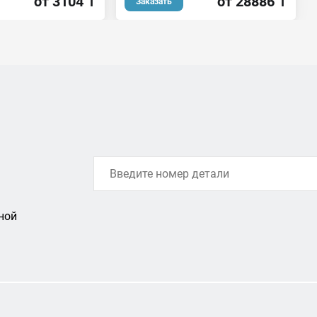
от 28886 ₸
от 3104 ₸
Заказать
ной