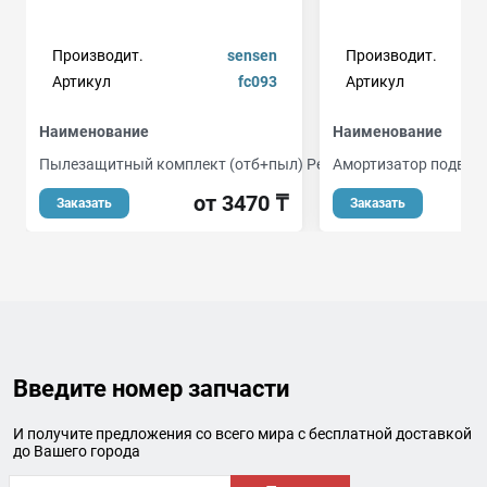
Производит.
sensen
Производит.
Артикул
fc093
Артикул
Наименование
Наименование
Пылезащитный комплект (отб+пыл) Peugeot 406 1995-
Амортизатор подвес
от 3470 ₸
от
Заказать
Заказать
Введите номер запчасти
И получите предложения со всего мира с бесплатной доставкой
до Вашего города