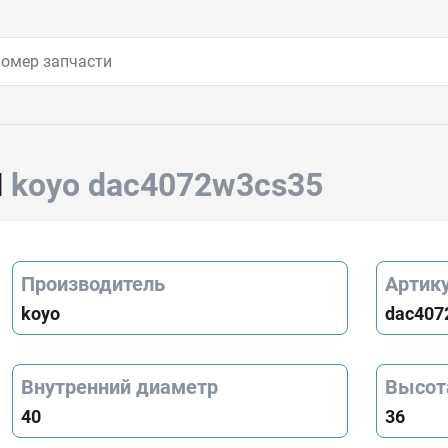
Й
koyo dac4072w3cs35
Производитель
Артик
koyo
dac407
Внутренний диаметр
Высот
40
36