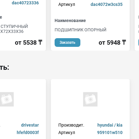
dac40723336
Артикул
dac4072w3cs35
е
Наименование
 СТУПИЧНЫЙ
ПОДШИПНИК ОПОРНЫЙ
X72X33X36
от 5948 ₸
от 5538 ₸
Заказать
ть:
.
drivestar
Производит.
hyundai / kia
hfefd0003f
Артикул
959101w510