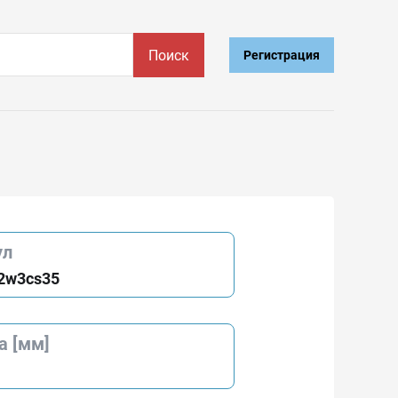
Поиск
Регистрация
ул
2w3cs35
а [мм]