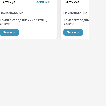
Артикул
adk88213
Артикул
adk
Наименование
Наименование
Комплект подшипника ступицы
Комплект подшипника сту
колеса
колеса
Заказать
Заказать