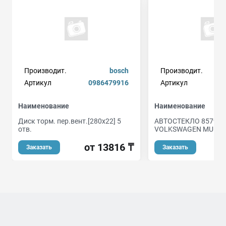
Производит.
bosch
Производит.
Артикул
0986479916
Артикул
857
Наименование
Наименование
Диск торм. пер.вент.[280x22] 5
АВТОСТЕКЛО 8579A
отв.
VOLKSWAGEN MULTIV
от 13816 ₸
о
Заказать
Заказать