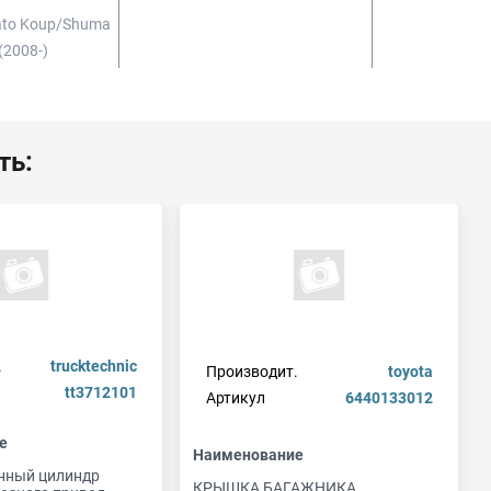
rato Koup/shuma
(2008-)
ть:
.
trucktechnic
Производит.
toyota
tt3712101
Артикул
6440133012
е
Наименование
нный цилиндр
КРЫШКА БАГАЖНИКА