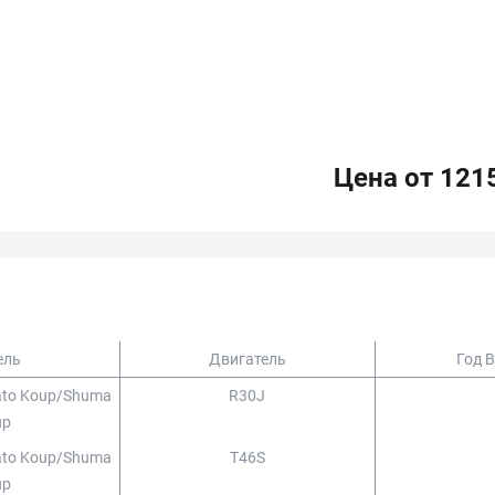
Цена от 121
ель
Двигатель
Год 
rato Koup/shuma
R30J
up
rato Koup/shuma
T46S
up