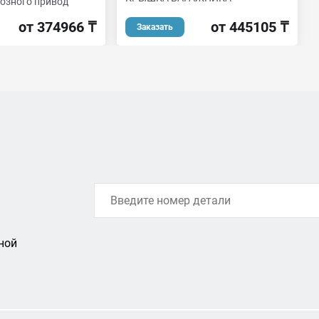
мозного привод
от 445105 ₸
от 374966 ₸
Заказать
ной