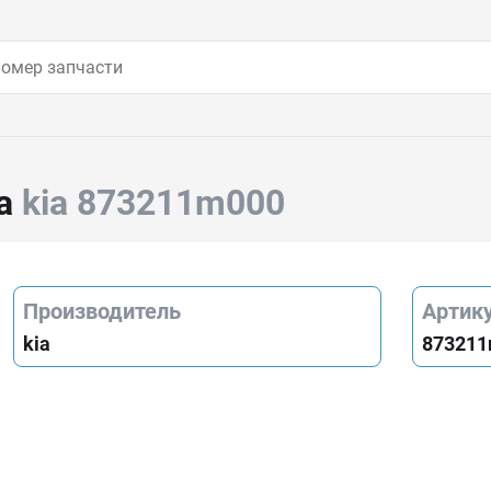
ка
kia 873211m000
Производитель
Артик
kia
87321