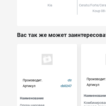
Kia
Cerato/forte/ce
Koup 08 
Вас так же может заинтересова
Производит
Производит.
ctr
Артикул
Артикул
cb0247
Наименовани
Наименование
Комбинирова
Опора шаровая