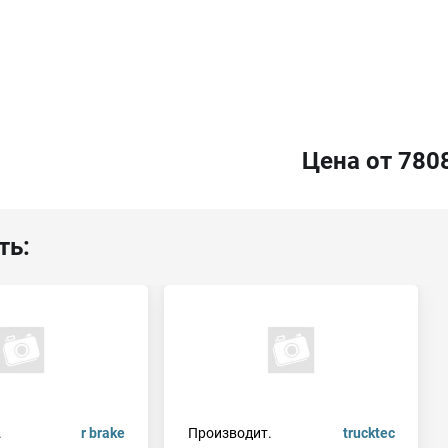
Цена от 780
ть:
.
r brake
Производит.
trucktec