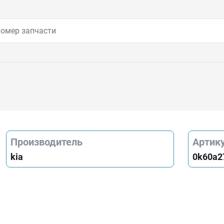
Производитель
Артик
kia
0k60a2