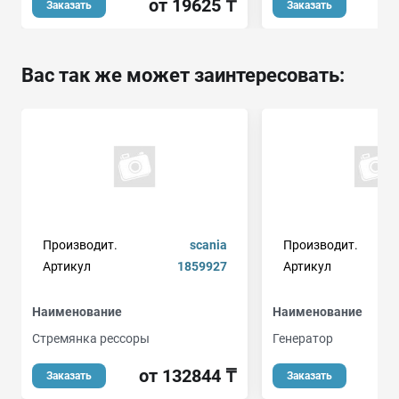
от 19625 ₸
о
Заказать
Заказать
Вас так же может заинтересовать:
Производит.
scania
Производит.
Артикул
1859927
Артикул
Наименование
Наименование
Стремянка рессоры
Генератор
от 132844 ₸
от
Заказать
Заказать