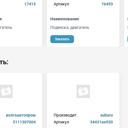
17415
Артикул
76493
е
Наименование
гатель
Подвеска, двигатель
Заказать
ть:
.
волгаавтопром
Производит.
subaru
5111307004
Артикул
34431ae030