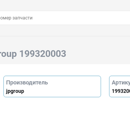
roup 199320003
Производитель
Артик
jpgroup
199320