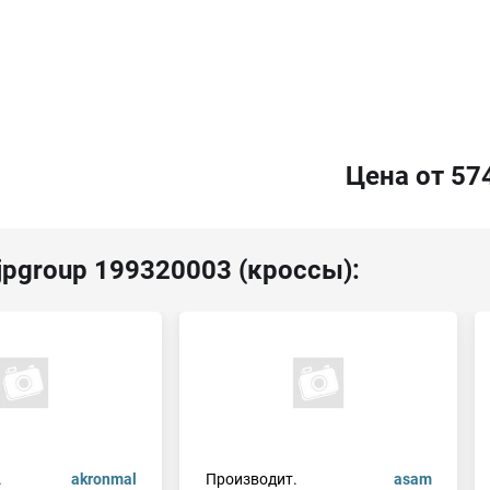
Цена от 57
jpgroup 199320003 (кроссы):
.
akronmal
Производит.
asam