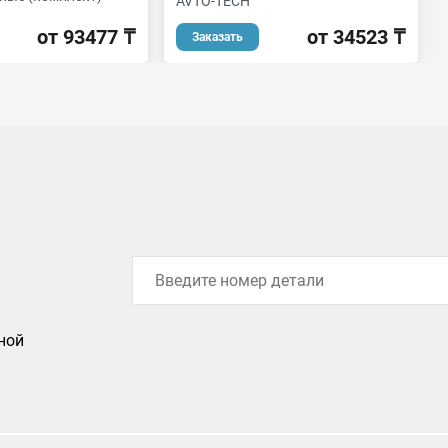
AVTO-TECH
от 93477 ₸
от 34523 ₸
Заказать
ной