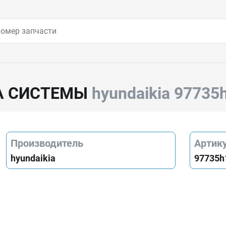
А СИСТЕМЫ
hyundaikia 97735
Производитель
Артик
hyundaikia
97735h