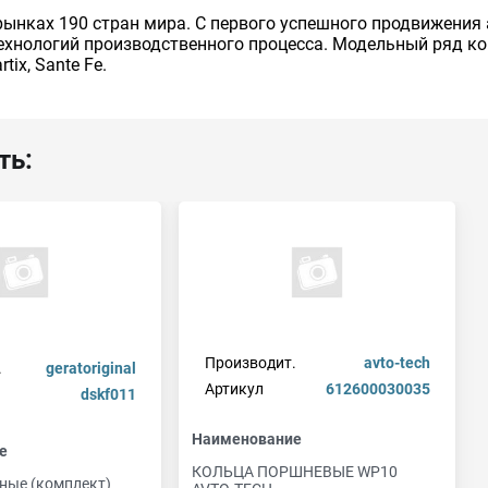
рынках 190 стран мира. C первого успешного продвижени
ехнологий производственного процесса. Модельный ряд ком
rtix, Sante Fe.
ть:
Производит.
avto-tech
.
geratoriginal
Артикул
612600030035
dskf011
Наименование
е
КОЛЬЦА ПОРШНЕВЫЕ WP10
ные (комплект)