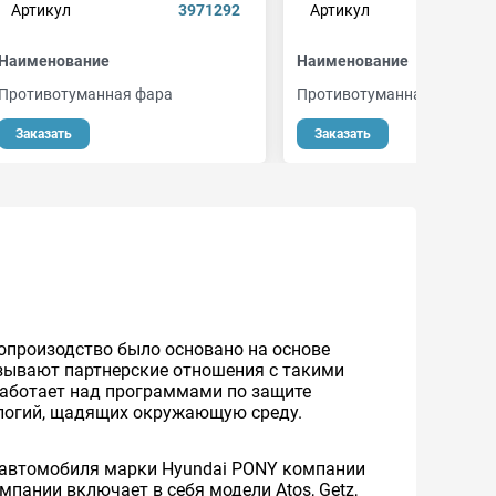
Артикул
3971292
Артикул
390
Наименование
Наименование
Противотуманная фара
Противотуманная фара
Заказать
Заказать
топроизодство было основано на основе
язывают партнерские отношения с такими
 работает над программами по защите
ологий, щадящих окружающую среду.
я автомобиля марки Hyundai PONY компании
пании включает в себя модели Atos, Getz,