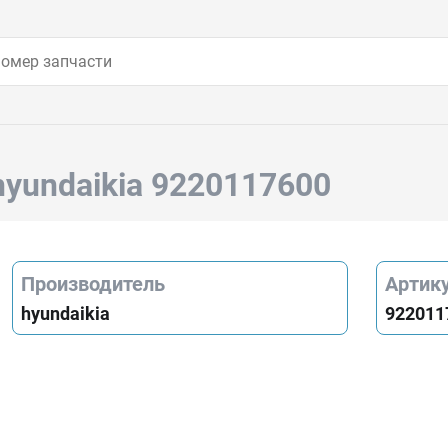
hyundaikia 9220117600
Производитель
Артик
hyundaikia
922011