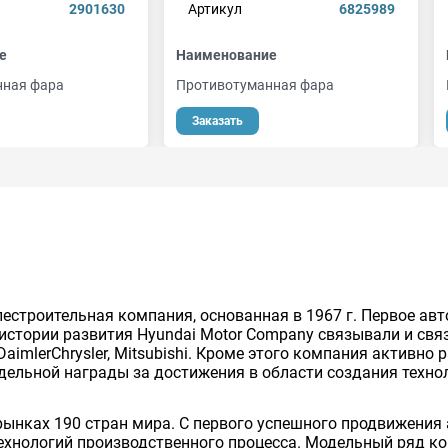
2901630
Артикул
6825989
е
Наименование
нная фара
Противотуманная фара
Заказать
лестроительная компания, основанная в 1967 г. Первое ав
 истории развития Hyundai Motor Company связывали и св
imlerChrysler, Mitsubishi. Кроме этого компания активно
тдельной награды за достижения в области создания техн
рынках 190 стран мира. C первого успешного продвижени
ехнологий производственного процесса. Модельный ряд ком