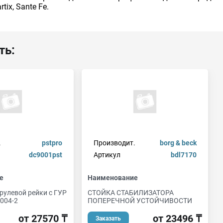
rtix, Sante Fe.
ть:
.
pstpro
Производит.
borg & beck
dc9001pst
Артикул
bdl7170
е
Наименование
рулевой рейки с ГУР
СТОЙКА СТАБИЛИЗАТОРА
004-2
ПОПЕРЕЧНОЙ УСТОЙЧИВОСТИ
от 27570 ₸
от 23496 ₸
Заказать